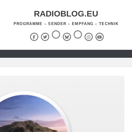
RADIOBLOG.EU
PROGRAMME – SENDER – EMPFANG – TECHNIK
Threads
RSS-
Facebook
X
BlueSky
Instagram
YouTube
Feed
(Twitter)