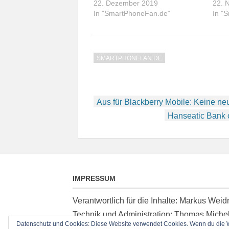
22. Dezember 2019
22. 
In "SmartPhoneFan.de"
In "
SMARTPHONEFAN.DE
Beitragsnavigation
Aus für Blackberry Mobile: Keine 
Hanseatic Bank 
IMPRESSUM
Verantwortlich für die Inhalte: Markus We
Technik und Administration: Thomas Miche
Datenschutz und Cookies: Diese Website verwendet Cookies. Wenn du die We