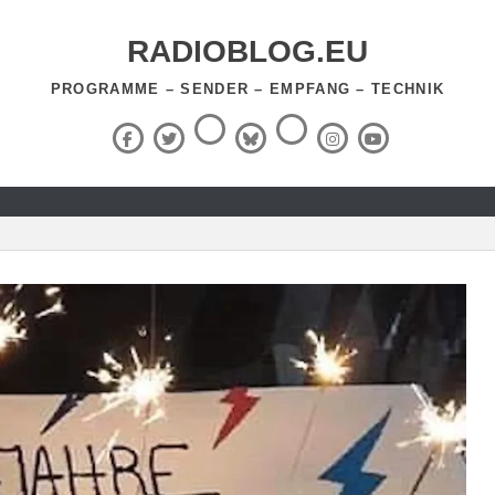
RADIOBLOG.EU
PROGRAMME – SENDER – EMPFANG – TECHNIK
Threads
RSS-
Facebook
X
BlueSky
Instagram
YouTube
Feed
(Twitter)