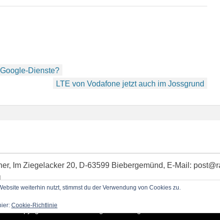
e Google-Dienste?
LTE von Vodafone jetzt auch im Jossgrund
idner, Im Ziegelacker 20, D-63599 Biebergemünd, E-Mail: post@
l
bsite weiterhin nutzt, stimmst du der Verwendung von Cookies zu.
hier:
Cookie-Richtlinie
Copyright © 2026
RadioBlog.eu
•
Chicago von
Catch Themes