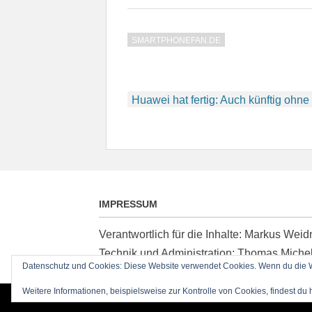
SMARTPHONEFAN.DE
Beitragsnavigation
Huawei hat fertig: Auch künftig ohn
IMPRESSUM
Verantwortlich für die Inhalte: Markus We
Technik und Administration: Thomas Miche
Datenschutz und Cookies: Diese Website verwendet Cookies. Wenn du die We
Weitere Informationen, beispielsweise zur Kontrolle von Cookies, findest du 