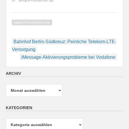
In "SmartPhoneFan.de"
SMARTPHONEFAN.DE
Beitragsnavigation
Bahnhof Berlin-Südkreuz: Peinliche Telekom-LTE-
Versorgung
iMessage-Aktivierungsprobleme bei Vodafone
ARCHIV
Archiv
KATEGORIEN
Kategorien