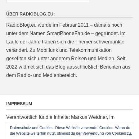
ÜBER RADIOBLOG.EU:
RadioBlog.eu wurde im Februar 2011 – damals noch
unter dem Namen SmartPhoneFan.de – gegründet. Im
Laufe der Jahre haben sich die Themenschwerpunkte
verändert. Zu Mobilfunk und Telekommunikation
gesellten sich unter anderem Reisen und Medien. Seit
2022 widmet sich das Blog ausschließlich Berichten aus
dem Radio- und Medienbereich.
IMPRESSUM
Verantwortlich für die Inhalte: Markus Weidner, Im
Ziegelacker 20, D-63599 Biebergemünd, E-Mail:
Datenschutz und Cookies: Diese Website verwendet Cookies. Wenn du
die Website weiterhin nutzt, stimmst du der Verwendung von Cookies zu.
post@radioblog.eu