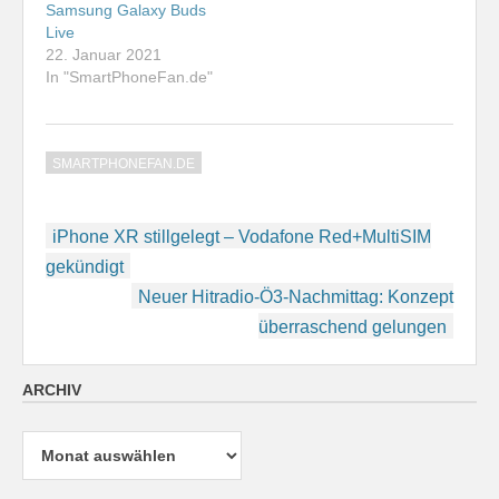
Samsung Galaxy Buds
Live
22. Januar 2021
In "SmartPhoneFan.de"
SMARTPHONEFAN.DE
Beitragsnavigation
iPhone XR stillgelegt – Vodafone Red+MultiSIM
gekündigt
Neuer Hitradio-Ö3-Nachmittag: Konzept
überraschend gelungen
ARCHIV
Archiv