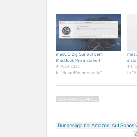
macOS Big Sur auf dem
macO
MacBook Pro installiert
instal
4. April 2021
14. 
In "SmartPhoneFan.de"
In "
SMARTPHONEFAN.DE
Beitragsnavigation
Bundesliga bei Amazon: Auf Sonos 
Z