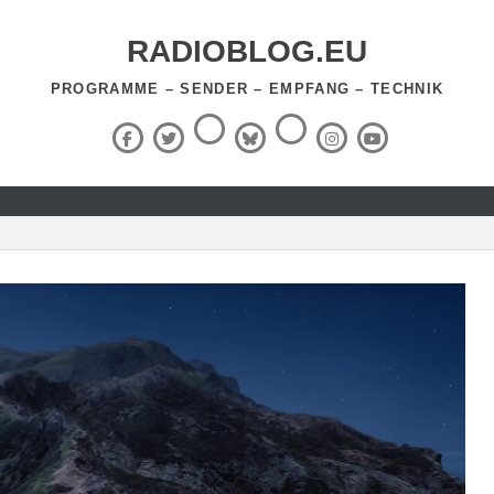
RADIOBLOG.EU
PROGRAMME – SENDER – EMPFANG – TECHNIK
Threads
RSS-
Facebook
X
BlueSky
Instagram
YouTube
Feed
(Twitter)