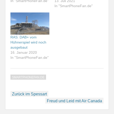
In "SmartPhoneFan.de"
13. Juli 2021
In "SmartPhoneFan.de"
RAS: DAB+ vom
Hühnerspiel wird noch
ausgebaut
16. Januar 2020
In "SmartPhoneFan.de"
SMARTPHONEFAN.DE
Beitragsnavigation
Zurück im Spessart
Freud und Leid mit Air Canada