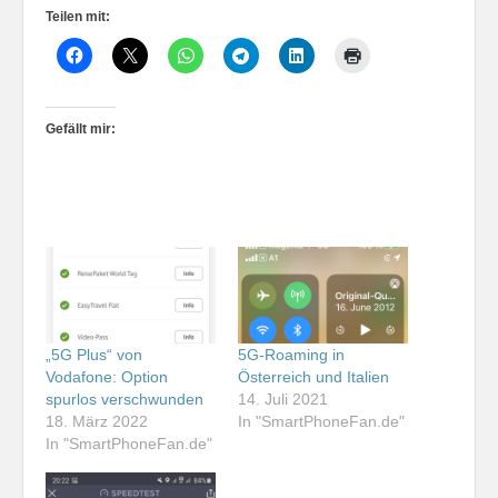
Teilen mit:
Gefällt mir:
„5G Plus“ von
5G-Roaming in
Vodafone: Option
Österreich und Italien
spurlos verschwunden
14. Juli 2021
18. März 2022
In "SmartPhoneFan.de"
In "SmartPhoneFan.de"