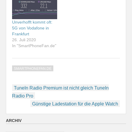
Unverhofft kommt oft:
5G von Vodafone in
Frankfurt
26. Juli 2020
In "SmartPhoneFan.de"
SMARTPHONEFAN.DE
Beitragsnavigation
TuneIn Radio Premium ist nicht gleich TuneIn
Radio Pro
Günstige Ladestation für die Apple Watch
ARCHIV
Archiv