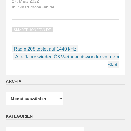
27. März 2022
In "SmartPhoneFan.de"
SMARTPHONEFAN.DE
Beitragsnavigation
Radio 208 testet auf 1440 kHz
Alle Jahre wieder: Ö3 Weihnachtswunder vor dem
Start
ARCHIV
Archiv
KATEGORIEN
Kategorien