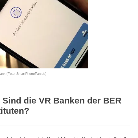
Bank (Foto: SmartPhoneFan.de)
: Sind die VR Banken der BER
tituten?