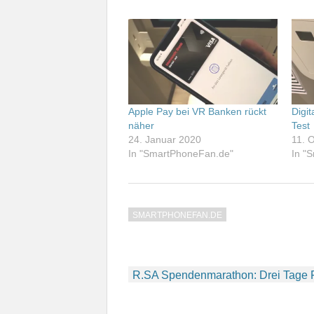
Apple Pay bei VR Banken rückt
Digi
näher
Test
24. Januar 2020
11. 
In "SmartPhoneFan.de"
In "
SMARTPHONEFAN.DE
Beitragsnavigation
R.SA Spendenmarathon: Drei Tage F