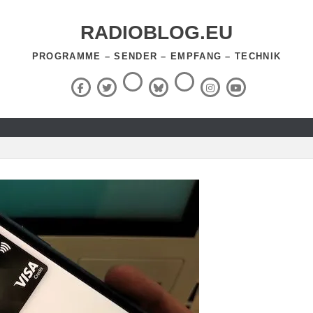
RADIOBLOG.EU
PROGRAMME – SENDER – EMPFANG – TECHNIK
Threads
RSS-
Facebook
X
BlueSky
Instagram
YouTube
Feed
(Twitter)