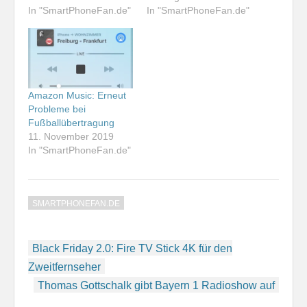
In "SmartPhoneFan.de"
In "SmartPhoneFan.de"
Amazon Music: Erneut
Probleme bei
Fußballübertragung
11. November 2019
In "SmartPhoneFan.de"
SMARTPHONEFAN.DE
Beitragsnavigation
Black Friday 2.0: Fire TV Stick 4K für den
Zweitfernseher
Thomas Gottschalk gibt Bayern 1 Radioshow auf