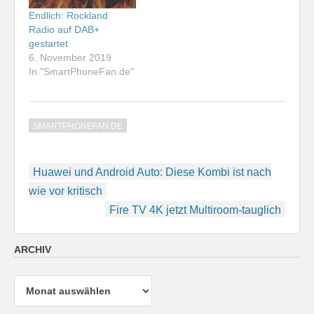
Endlich: Rockland
Radio auf DAB+
gestartet
6. November 2019
In "SmartPhoneFan.de"
SMARTPHONEFAN.DE
Beitragsnavigation
Huawei und Android Auto: Diese Kombi ist nach
wie vor kritisch
Fire TV 4K jetzt Multiroom-tauglich
ARCHIV
Archiv