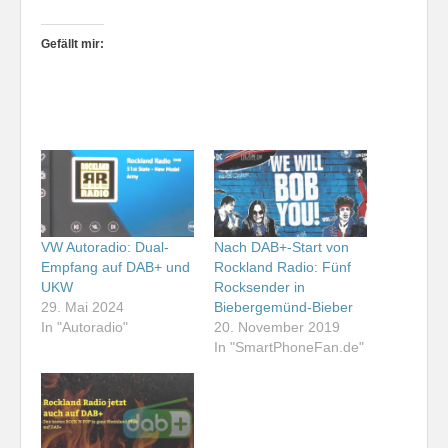
Gefällt mir:
VW Autoradio: Dual-
Nach DAB+-Start von
Empfang auf DAB+ und
Rockland Radio: Fünf
UKW
Rocksender in
29. Mai 2024
Biebergemünd-Bieber
In "Autoradio"
20. November 2019
In "SmartPhoneFan.de"