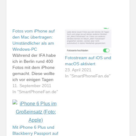
Fotos vom iPhone auf
den Mac übertragen:
Umständlicher als am
Windows-PC
Während der IFA habe
Fotostream auf iOS und
ich in Berlin rund 400
macOS aktiviert
Fotos mit dem iPhone
23. April 2021
gemacht. Diese wollte
In "SmartPhoneFan.de"
ich vor einigen Tagen
auf den iMac
11. September 2011
übertragen. Dabei fiel
In "SmartPhoneFan.de"
mir auf, dass dies
extrem umständlich
organisiert ist. Offenbar
lassen sich Fotos vom
iPhone nur mit iFoto auf
Mit iPhone 6 Plus und
den Mac übertragen.
Blackberry Passport auf
Ich nutze aber…