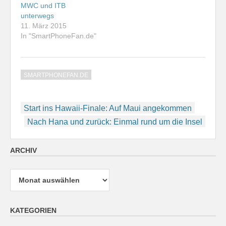
MWC und ITB
unterwegs
11. März 2015
In "SmartPhoneFan.de"
SMARTPHONEFAN.DE
Beitragsnavigation
Start ins Hawaii-Finale: Auf Maui angekommen
Nach Hana und zurück: Einmal rund um die Insel
ARCHIV
Archiv
KATEGORIEN