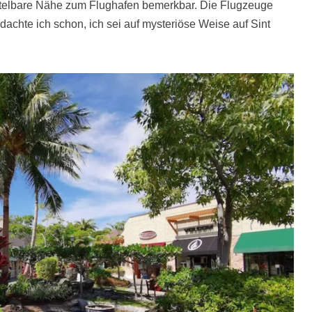
ttelbare Nähe zum Flughafen bemerkbar. Die Flugzeuge
 dachte ich schon, ich sei auf mysteriöse Weise auf Sint