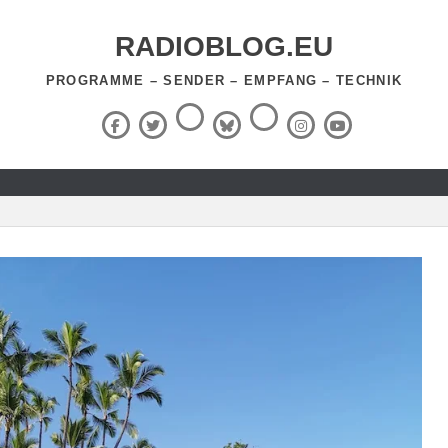
RADIOBLOG.EU
PROGRAMME – SENDER – EMPFANG – TECHNIK
Threads
RSS-
Facebook
X
BlueSky
Instagram
YouTube
Feed
(Twitter)