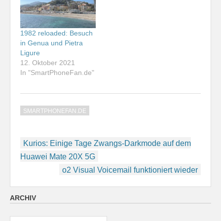
1982 reloaded: Besuch
in Genua und Pietra
Ligure
12. Oktober 2021
In "SmartPhoneFan.de"
SMARTPHONEFAN.DE
Beitragsnavigation
Kurios: Einige Tage Zwangs-Darkmode auf dem
Huawei Mate 20X 5G
o2 Visual Voicemail funktioniert wieder
ARCHIV
Archiv