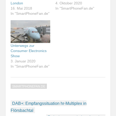
London
4. Oktober 2020
16. Mai 2018
In "SmartPhoneFan.de"
In "SmartPhoneFan.de"
Unterwegs zur
Consumer Electronics
Show
3. Januar 2020
In "SmartPhoneFan.de"
SMARTPHONEFAN.DE
Beitragsnavigation
DAB+: Empfangssituation hr-Multiplex in
Flörsbachtal