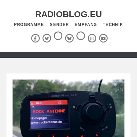
Zum
Inhalt
RADIOBLOG.EU
springen
PROGRAMME – SENDER – EMPFANG – TECHNIK
Threads
RSS-
Facebook
X
BlueSky
Instagram
YouTube
Feed
(Twitter)
Zum
Inhalt
springen