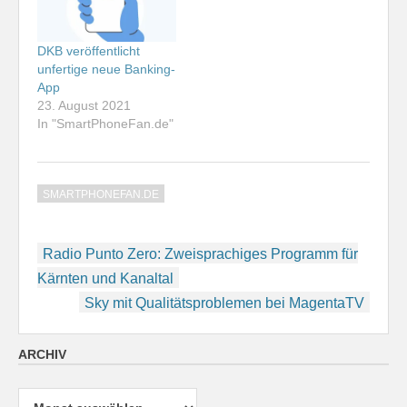
DKB veröffentlicht
unfertige neue Banking-
App
23. August 2021
In "SmartPhoneFan.de"
SMARTPHONEFAN.DE
Beitragsnavigation
Radio Punto Zero: Zweisprachiges Programm für
Kärnten und Kanaltal
Sky mit Qualitätsproblemen bei MagentaTV
ARCHIV
Archiv