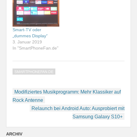
Smart-TV oder
„dummes Display“
3. Januar 2019
In "SmartPhoneFan.de"
SMARTPHONEFAN.DE
Beitragsnavigation
Modifiziertes Musikprogramm: Mehr Klassiker auf
Rock Antenne
Relaunch bei Android Auto: Ausprobiert mit
Samsung Galaxy S10+
ARCHIV