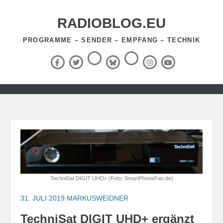
Zum
Inhalt
RADIOBLOG.EU
springen
PROGRAMME – SENDER – EMPFANG – TECHNIK
Threads
RSS-
Facebook
X
BlueSky
Instagram
YouTube
Feed
(Twitter)
Zum
Inhalt
springen
TechniSat DIGIT UHD+ (Foto: SmartPhoneFan.de)
31. JULI 2019
MARKUSWEIDNER
TechniSat DIGIT UHD+ ergänzt