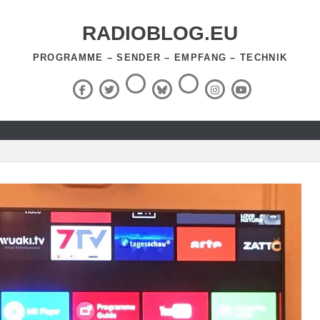
RADIOBLOG.EU
PROGRAMME – SENDER – EMPFANG – TECHNIK
Threads
RSS-
Facebook
X
BlueSky
Instagram
YouTube
Feed
(Twitter)