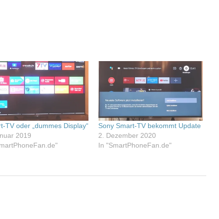
t-TV oder „dummes Display“
Sony Smart-TV bekommt Update
anuar 2019
2. Dezember 2020
SmartPhoneFan.de"
In "SmartPhoneFan.de"