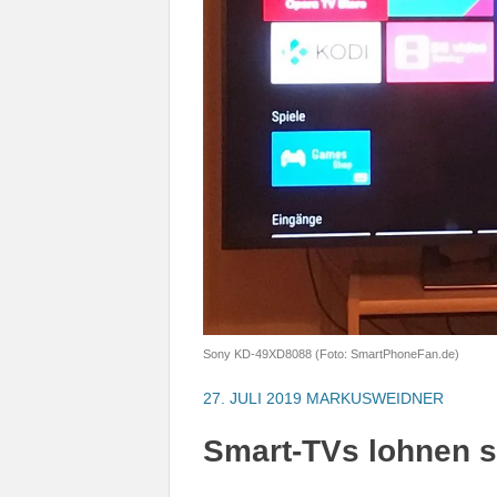
Sony KD-49XD8088 (Foto: SmartPhoneFan.de)
27. JULI 2019
MARKUSWEIDNER
Smart-TVs lohnen s