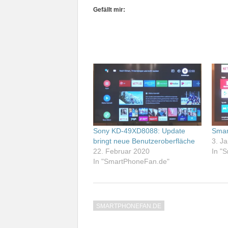
Gefällt mir:
Sony KD-49XD8088: Update
Smar
bringt neue Benutzeroberfläche
3. J
22. Februar 2020
In "
In "SmartPhoneFan.de"
SMARTPHONEFAN.DE