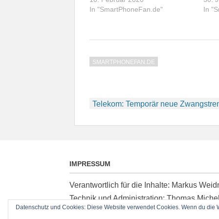
In "SmartPhoneFan.de"
In "
SMARTPHONEFAN.DE
Beitragsnavigation
Telekom: Temporär neue Zwangstre
IMPRESSUM
Verantwortlich für die Inhalte: Markus We
Technik und Administration: Thomas Miche
Datenschutz und Cookies: Diese Website verwendet Cookies. Wenn du die We