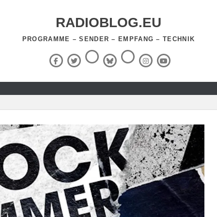
RADIOBLOG.EU
PROGRAMME – SENDER – EMPFANG – TECHNIK
Threads
RSS-
Facebook
X
BlueSky
Instagram
YouTube
Feed
(Twitter)