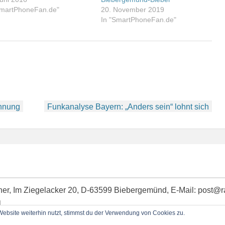
SmartPhoneFan.de"
20. November 2019
In "SmartPhoneFan.de"
nnung
Funkanalyse Bayern: „Anders sein“ lohnt sich
idner, Im Ziegelacker 20, D-63599 Biebergemünd, E-Mail: post@
l
bsite weiterhin nutzt, stimmst du der Verwendung von Cookies zu.