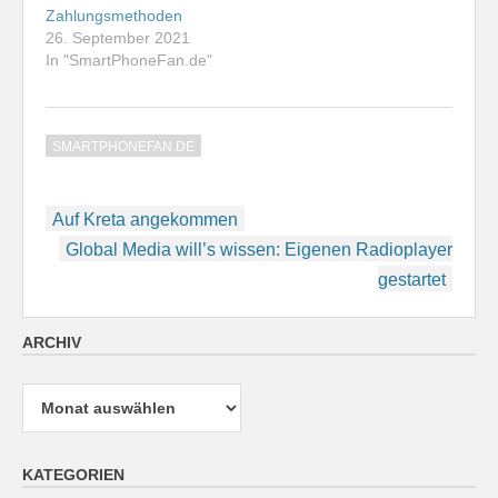
Zahlungsmethoden
26. September 2021
In "SmartPhoneFan.de"
SMARTPHONEFAN.DE
Beitragsnavigation
Auf Kreta angekommen
Global Media will’s wissen: Eigenen Radioplayer
gestartet
ARCHIV
Archiv
KATEGORIEN