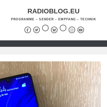
RADIOBLOG.EU
PROGRAMME – SENDER – EMPFANG – TECHNIK
Threads
RSS-
Facebook
X
BlueSky
Instagram
YouTube
Feed
(Twitter)