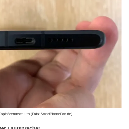
Kopfhöreranschluss (Foto: SmartPhoneFan.de)
ter Lautsprecher