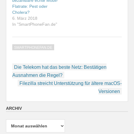
bezahlbare echte Mobil-
Flatrate: Pest oder
Cholera?
6. März 2018
In "SmartPhoneFan.de"
SMARTPHONEFAN.DE
Beitragsnavigation
Die Telekom hat das beste Netz: Bestätigen
Ausnahmen die Regel?
Filezilla streicht Unterstützung für ältere macOS-
Versionen
ARCHIV
Archiv