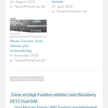
24. August 2019
Vorteile
In "SmartPhoneFan.de"
22. April 2019
In "SmartPhoneFan.de"
Skoda Connect: Erste
Dienste jetzt
kostenpflichtig
9. November 2018
In "SmartPhoneFan.de"
SMARTPHONEFAN.DE
Beitragsnavigation
Diese wichtige Funktion erfüllt(e) mein Blackberry
KEY2 Dual-SIM
Vier Monate Sonos: HiFi-System vervollständigt