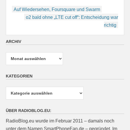
Beitragsnavigation
Auf Wiedersehen, Foursquare und Swarm
o2 bald ohne „LTE cut off“: Entscheidung war
richtig
ARCHIV
Archiv
KATEGORIEN
Kategorien
ÜBER RADIOBLOG.EU:
RadioBlog.eu wurde im Februar 2011 – damals noch
unter dem Namen SmartPhoneFan.de – gegründet. Im