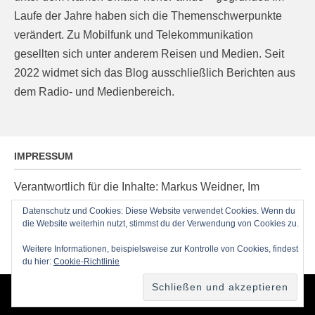
Laufe der Jahre haben sich die Themenschwerpunkte
verändert. Zu Mobilfunk und Telekommunikation
gesellten sich unter anderem Reisen und Medien. Seit
2022 widmet sich das Blog ausschließlich Berichten aus
dem Radio- und Medienbereich.
IMPRESSUM
Verantwortlich für die Inhalte: Markus Weidner, Im
Ziegelacker 20, D-63599 Biebergemünd, E-Mail:
Datenschutz und Cookies: Diese Website verwendet Cookies. Wenn du
die Website weiterhin nutzt, stimmst du der Verwendung von Cookies zu.
post@radioblog.eu
Technik und Administration: Thomas Michel
Weitere Informationen, beispielsweise zur Kontrolle von Cookies, findest
du hier:
Cookie-Richtlinie
Copyright © 2026
RadioBlog.eu
•
Chicago von
Catch Themes