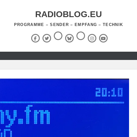
RADIOBLOG.EU
PROGRAMME – SENDER – EMPFANG – TECHNIK
Threads
RSS-
Facebook
X
BlueSky
Instagram
YouTube
Feed
(Twitter)