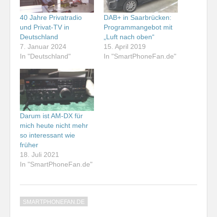
40 Jahre Privatradio
DAB+ in Saarbrücken:
und Privat-TV in
Programmangebot mit
Deutschland
„Luft nach oben“
7. Januar 2024
15. April 2019
In "Deutschland"
In "SmartPhoneFan.de"
Darum ist AM-DX für
mich heute nicht mehr
so interessant wie
früher
18. Juli 2021
In "SmartPhoneFan.de"
SMARTPHONEFAN.DE