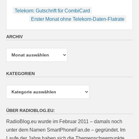
Beitragsnavigation
Telekom: Gutschrift für CombiCard
Erster Monat ohne Telekom-Daten-Flatrate
ARCHIV
Archiv
KATEGORIEN
Kategorien
ÜBER RADIOBLOG.EU:
RadioBlog.eu wurde im Februar 2011 – damals noch
unter dem Namen SmartPhoneFan.de – gegründet. Im
Laufe der Jahre haben sich die Themenschwerpunkte