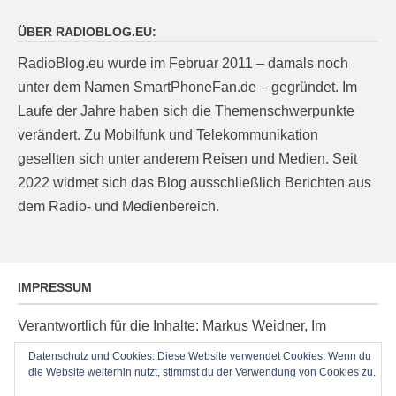
ÜBER RADIOBLOG.EU:
RadioBlog.eu wurde im Februar 2011 – damals noch
unter dem Namen SmartPhoneFan.de – gegründet. Im
Laufe der Jahre haben sich die Themenschwerpunkte
verändert. Zu Mobilfunk und Telekommunikation
gesellten sich unter anderem Reisen und Medien. Seit
2022 widmet sich das Blog ausschließlich Berichten aus
dem Radio- und Medienbereich.
IMPRESSUM
Verantwortlich für die Inhalte: Markus Weidner, Im
Ziegelacker 20, D-63599 Biebergemünd, E-Mail:
Datenschutz und Cookies: Diese Website verwendet Cookies. Wenn du
post@radioblog.eu
die Website weiterhin nutzt, stimmst du der Verwendung von Cookies zu.