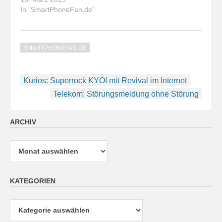
In "SmartPhoneFan.de"
SMARTPHONEFAN.DE
Beitragsnavigation
Kurios: Superrock KYOI mit Revival im Internet
Telekom: Störungsmeldung ohne Störung
ARCHIV
Archiv
KATEGORIEN
Kategorien