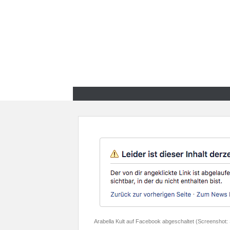
Zum
Inhalt
springen
Zum
Inhalt
springen
Arabella Kult auf Facebook abgeschaltet (Screenshot