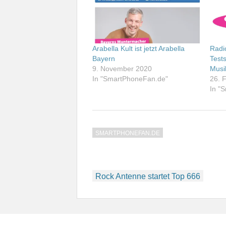
Arabella Kult ist jetzt Arabella
Radio
Bayern
Test
9. November 2020
Musi
In "SmartPhoneFan.de"
26. 
In "
SMARTPHONEFAN.DE
Beitragsnavigation
Rock Antenne startet Top 666