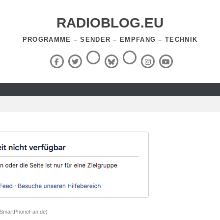
RADIOBLOG.EU
PROGRAMME – SENDER – EMPFANG – TECHNIK
Threads
RSS-
Facebook
X
BlueSky
Instagram
YouTube
Feed
(Twitter)
: SmartPhoneFan.de)