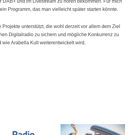
er DAB+ und im Livestream zu hören bekommen. Für mich
r ein Programm, das man vielleicht später starten könnte.
Projekte unterstützt, die wohl derzeit vor allem dem Ziel
chen Digitalradio zu sichern und mögliche Konkurrenz zu
 wie Arabella Kult weiterentwickelt wird.