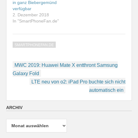
in ganz Biebergemünd
von Telefónica war
verfügbar
bislang bereits…
2. Dezember 2018
In "SmartPhoneFan.de"
SMARTPHONEFAN.DE
Beitragsnavigation
MWC 2019: Huawei Mate X entthront Samsung
Galaxy Fold
LTE neu von o2: iPad Pro buchte sich nicht
automatisch ein
ARCHIV
Archiv