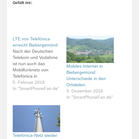
Gefällt mir:
LTE von Telefónica
erreicht Biebergemünd
Nach der Deutschen
Telekom und Vodafone
ist nun auch das
Mobiles Internet in
Mobilfunknetz von
Biebergemünd:
Telefónica in
Unterschiede in den
Biebergemünd mit LTE
5. Februar 2018
Ortsteilen
vertreten. Während das
In "SmartPhoneFan.de"
9. Dezember 2018
4G-Netz der Telekom in
In "SmartPhoneFan.de"
allen Ortsteilen zu
empfangen ist, versorgt
Vodafone nur den
Norden, vor allem
Wirtheim und - mit
Einschränkungen -
Telefónica-Netz wieder
Kassel. Das LTE-Netz