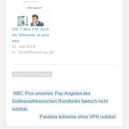
105.7 Max FM: Auch
die Webseite ist jetzt
weg
10. Juli 2019
In "SmartPhoneFan.de"
SMARTPHONEFAN.DE
Beitragsnavigation
NBC Plus unseriös: Pay-Angebot des
Südwestafrikanischen Rundfunks faktisch nicht
nutzbar
Pandora teilweise ohne VPN nutzbar