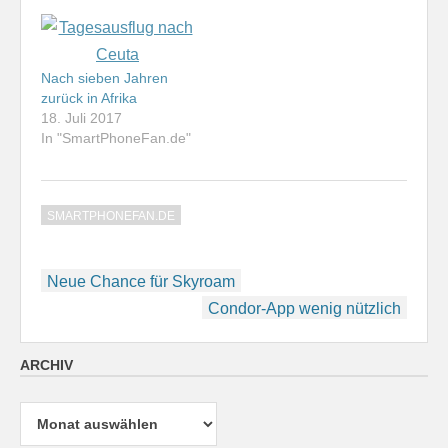
Nach sieben Jahren
zurück in Afrika
18. Juli 2017
In "SmartPhoneFan.de"
SMARTPHONEFAN.DE
Beitragsnavigation
Neue Chance für Skyroam
Condor-App wenig nützlich
ARCHIV
Archiv