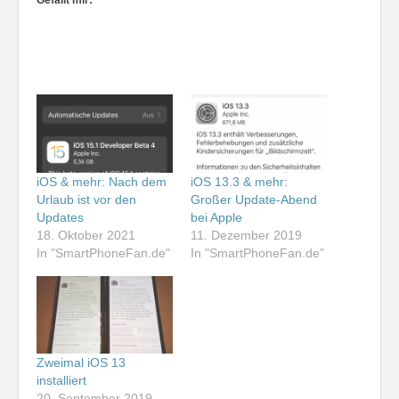
Gefällt mir:
iOS & mehr: Nach dem
iOS 13.3 & mehr:
Urlaub ist vor den
Großer Update-Abend
Updates
bei Apple
18. Oktober 2021
11. Dezember 2019
In "SmartPhoneFan.de"
In "SmartPhoneFan.de"
Zweimal iOS 13
installiert
20. September 2019