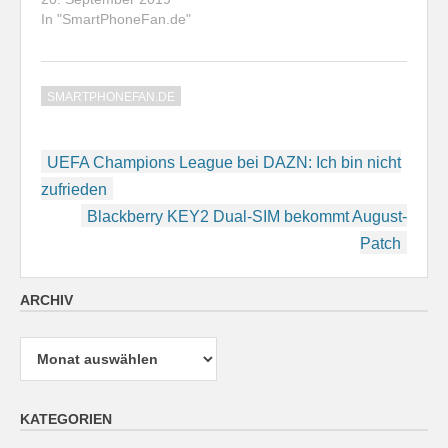
In "SmartPhoneFan.de"
SMARTPHONEFAN.DE
Beitragsnavigation
UEFA Champions League bei DAZN: Ich bin nicht
zufrieden
Blackberry KEY2 Dual-SIM bekommt August-
Patch
ARCHIV
Archiv
KATEGORIEN