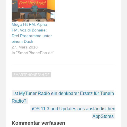
Mega Hit FM, Alpha
FM, Voz di Bonaire:
Drei Programme unter
einem Dach
27. März 2018
In "SmartPhoneFan.de"
SMARTPHONEFAN.DE
Beitragsnavigation
Ist MyTuner Radio ein denkbarer Ersatz für TuneIn
Radio?
iOS 11.3 und Updates aus ausländischen
AppStores
Kommentar verfassen