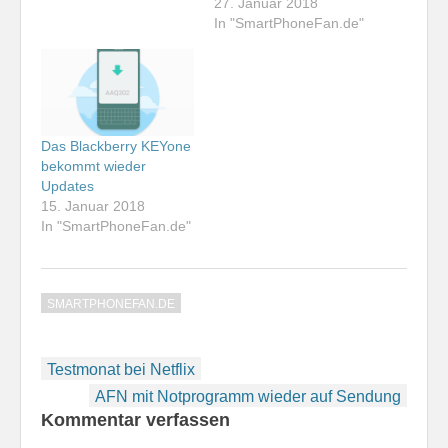
27. Januar 2018
In "SmartPhoneFan.de"
Das Blackberry KEYone
bekommt wieder
Updates
15. Januar 2018
In "SmartPhoneFan.de"
SMARTPHONEFAN.DE
Beitragsnavigation
Testmonat bei Netflix
AFN mit Notprogramm wieder auf Sendung
Kommentar verfassen