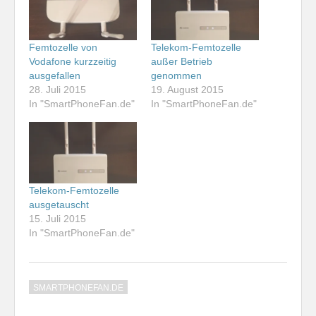
Femtozelle von
Telekom-Femtozelle
Vodafone kurzzeitig
außer Betrieb
ausgefallen
genommen
28. Juli 2015
19. August 2015
In "SmartPhoneFan.de"
In "SmartPhoneFan.de"
Telekom-Femtozelle
ausgetauscht
15. Juli 2015
In "SmartPhoneFan.de"
SMARTPHONEFAN.DE