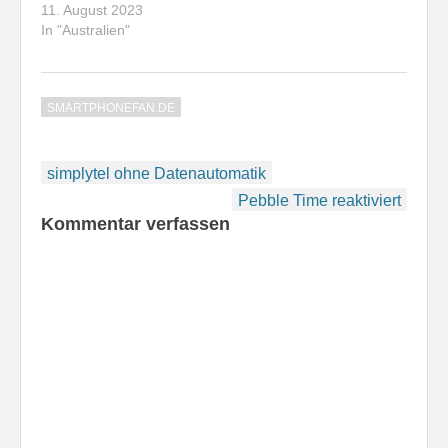
11. August 2023
In "Australien"
SMARTPHONEFAN.DE
Beitragsnavigation
simplytel ohne Datenautomatik
Pebble Time reaktiviert
Kommentar verfassen