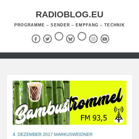
Zum
Inhalt
RADIOBLOG.EU
springen
PROGRAMME – SENDER – EMPFANG – TECHNIK
Threads
RSS-
Facebook
X
BlueSky
Instagram
YouTube
Feed
(Twitter)
Zum
Inhalt
springen
4. DEZEMBER 2017
MARKUSWEIDNER