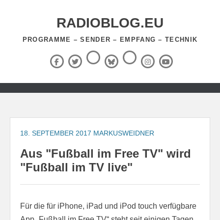
Zum
Inhalt
RADIOBLOG.EU
springen
PROGRAMME – SENDER – EMPFANG – TECHNIK
Threads
RSS-
Facebook
X
BlueSky
Instagram
YouTube
Feed
(Twitter)
Zum
Inhalt
springen
18. SEPTEMBER 2017
MARKUSWEIDNER
Aus "Fußball im Free TV" wird
"Fußball im TV live"
Für die für iPhone, iPad und iPod touch verfügbare
App „Fußball im Free TV“ steht seit einigen Tagen