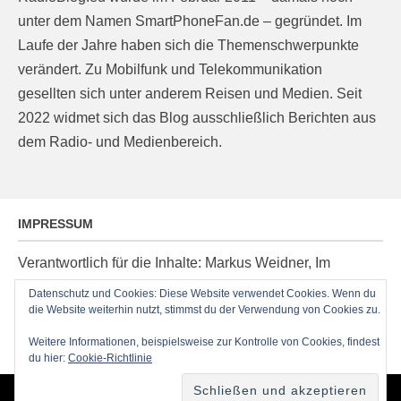
unter dem Namen SmartPhoneFan.de – gegründet. Im
Laufe der Jahre haben sich die Themenschwerpunkte
verändert. Zu Mobilfunk und Telekommunikation
gesellten sich unter anderem Reisen und Medien. Seit
2022 widmet sich das Blog ausschließlich Berichten aus
dem Radio- und Medienbereich.
IMPRESSUM
Verantwortlich für die Inhalte: Markus Weidner, Im
Ziegelacker 20, D-63599 Biebergemünd, E-Mail:
Datenschutz und Cookies: Diese Website verwendet Cookies. Wenn du
post@radioblog.eu
die Website weiterhin nutzt, stimmst du der Verwendung von Cookies zu.
Technik und Administration: Thomas Michel
Weitere Informationen, beispielsweise zur Kontrolle von Cookies, findest
du hier:
Cookie-Richtlinie