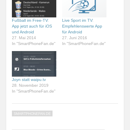
Fußball im Free-TV:
Live Sport im TV:
App jetzt auch für iOS
Empfehlenswerte App
und Android
für Android
27. Mai 2014
27. Juni 2016
In "SmartPhoneFan.de"
In "SmartPhoneFan.de"
Joyn statt waipu.tv
28. November 2019
In "SmartPhoneFan.de"
SMARTPHONEFAN.DE