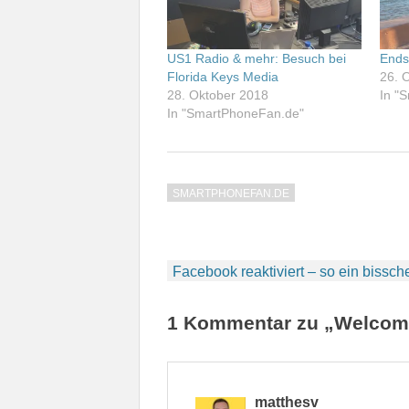
US1 Radio & mehr: Besuch bei
Ends
Florida Keys Media
26. 
28. Oktober 2018
In "
In "SmartPhoneFan.de"
SMARTPHONEFAN.DE
Beitragsnavigation
Facebook reaktiviert – so ein bissch
1 Kommentar zu „Welcom
matthesv