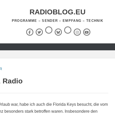
RADIOBLOG.EU
PROGRAMME – SENDER – EMPFANG – TECHNIK
Threads
RSS-
Facebook
X
BlueSky
Instagram
YouTube
Feed
(Twitter)
R
 Radio
Urlaub war, habe ich auch die Florida Keys besucht, die vom
z besonders stark betroffen waren. Insbesondere den