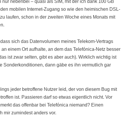
h nur nebenbei – quasi als SIM, mit der ich dank 100 GB
den mobilen Internet-Zugang so wie den heimischen DSL-
zu laufen, schon in der zweiten Woche eines Monats mit
en.
l, dass sich das Datenvolumen meines Telekom-Vertrags
 an einem Ort aufhalte, an dem das Telefónica-Netz besser
s ist zwar selten, gibt es aber auch). Wirklich wichtig ist
ine Sonderkonditionen, dann gäbe es ihn vermutlich gar
ings jeder betroffene Nutzer leid, der von diesem Bug mit
ffen ist. Passieren darf so etwas eigentlich nicht. Vor
m merkt das offenbar bei Telefónica niemand? Einen
ch mir zumindest anders vor.