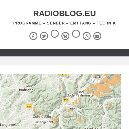
RADIOBLOG.EU
PROGRAMME – SENDER – EMPFANG – TECHNIK
Threads
RSS-
Facebook
X
BlueSky
Instagram
YouTube
Feed
(Twitter)