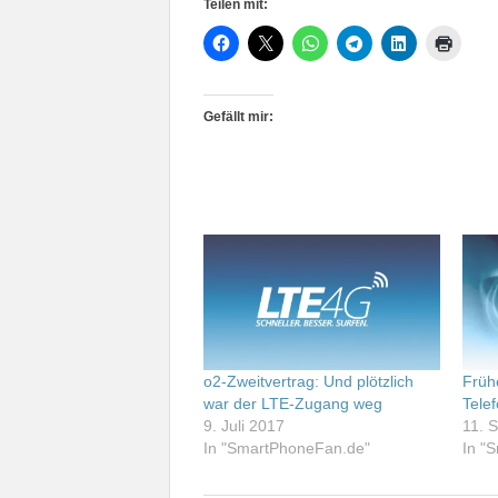
Teilen mit:
Gefällt mir:
o2-Zweitvertrag: Und plötzlich
Früh
war der LTE-Zugang weg
Tele
9. Juli 2017
11. 
In "SmartPhoneFan.de"
In "