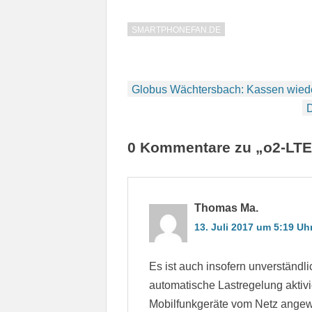
SMARTPHONEFAN.DE
Beitragsnavigation
Globus Wächtersbach: Kassen wiede
D
0 Kommentare zu „o2-LTE-
Thomas Ma.
13. Juli 2017 um 5:19 Uh
Es ist auch insofern unverständli
automatische Lastregelung aktivi
Mobilfunkgeräte vom Netz angewi