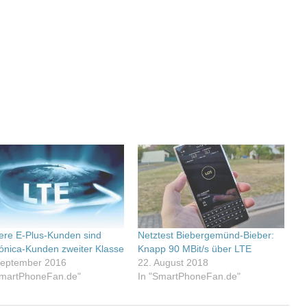
ere E-Plus-Kunden sind
Netztest Biebergemünd-Bieber:
fónica-Kunden zweiter Klasse
Knapp 90 MBit/s über LTE
September 2016
22. August 2018
SmartPhoneFan.de"
In "SmartPhoneFan.de"