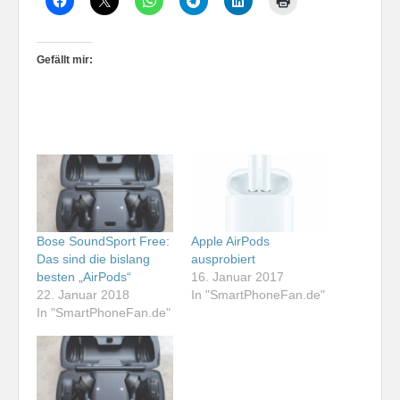
Gefällt mir:
Bose SoundSport Free:
Apple AirPods
Das sind die bislang
ausprobiert
besten „AirPods“
16. Januar 2017
22. Januar 2018
In "SmartPhoneFan.de"
In "SmartPhoneFan.de"