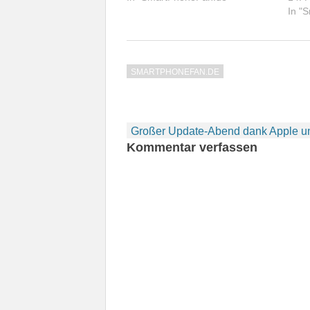
In "
SMARTPHONEFAN.DE
Beitragsnavigation
Großer Update-Abend dank Apple 
Kommentar verfassen