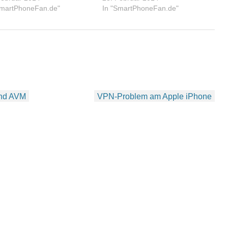
SmartPhoneFan.de"
In "SmartPhoneFan.de"
und AVM
VPN-Problem am Apple iPhone