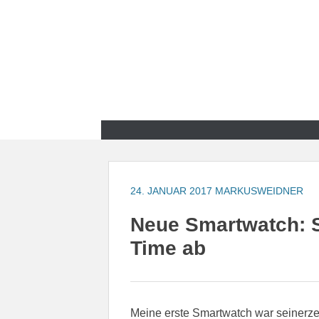
Zum
Inhalt
springen
Zum
Inhalt
springen
24. JANUAR 2017
MARKUSWEIDNER
Neue Smartwatch: 
Time ab
Meine erste Smartwatch war seinerze