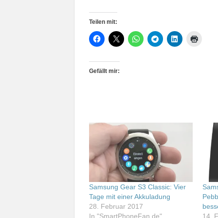
Teilen mit:
Gefällt mir:
Samsung Gear S3 Classic: Vier
Sams
Tage mit einer Akkuladung
Pebb
28. Februar 2017
bess
In "SmartPhoneFan.de"
14. 