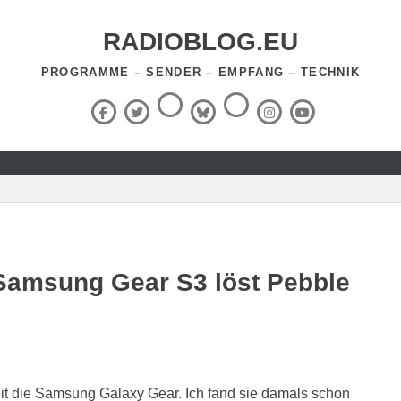
RADIOBLOG.EU
PROGRAMME – SENDER – EMPFANG – TECHNIK
Threads
RSS-
Facebook
X
BlueSky
Instagram
YouTube
Feed
(Twitter)
Samsung Gear S3 löst Pebble
it die Samsung Galaxy Gear. Ich fand sie damals schon