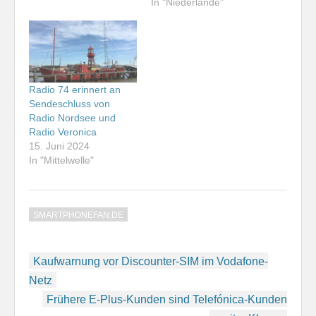
In "Niederlande"
Radio 74 erinnert an
Sendeschluss von
Radio Nordsee und
Radio Veronica
15. Juni 2024
In "Mittelwelle"
SMARTPHONEFAN.DE
Beitragsnavigation
Kaufwarnung vor Discounter-SIM im Vodafone-
Netz
Frühere E-Plus-Kunden sind Telefónica-Kunden