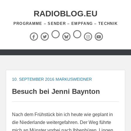
Zum
Inhalt
RADIOBLOG.EU
springen
PROGRAMME – SENDER – EMPFANG – TECHNIK
Threads
RSS-
Facebook
X
BlueSky
Instagram
YouTube
Feed
(Twitter)
Zum
Inhalt
springen
10. SEPTEMBER 2016
MARKUSWEIDNER
Besuch bei Jenni Baynton
Nach dem Frühstück bin ich heute wie geplant in
die Niederlande weitergefahren. Der Weg führte
mich an Münster vorbei nach Ibbenbüren, Lingen