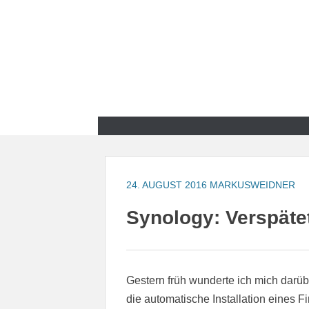
Zum
Inhalt
springen
Zum
Inhalt
springen
24. AUGUST 2016
MARKUSWEIDNER
Synology: Verspäte
Gestern früh wunderte ich mich darüb
die automatische Installation eines 