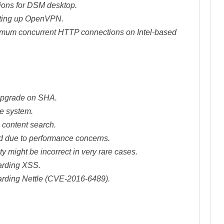
sions for DSM desktop.
tting up OpenVPN.
mum concurrent HTTP connections on Intel-based
 upgrade on SHA.
le system.
 content search.
ed due to performance concerns.
y might be incorrect in very rare cases.
garding XSS.
egarding Nettle (CVE-2016-6489).