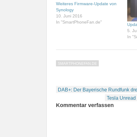
Weiteres Firmware-Update von
Synology
10. Juni 2016
In "SmartPhoneFan.de"
Upda
5. Ju
In "
SMARTPHONEFAN.DE
Beitragsnavigation
DAB+: Der Bayerische Rundfunk dre
Tesla Unread 
Kommentar verfassen