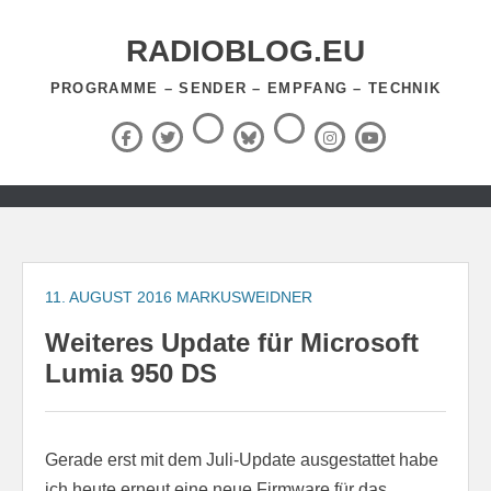
Zum
Inhalt
RADIOBLOG.EU
springen
PROGRAMME – SENDER – EMPFANG – TECHNIK
Threads
RSS-
Facebook
X
BlueSky
Instagram
YouTube
Feed
(Twitter)
Zum
Inhalt
springen
11. AUGUST 2016
MARKUSWEIDNER
Weiteres Update für Microsoft
Lumia 950 DS
Gerade erst mit dem Juli-Update ausgestattet habe
ich heute erneut eine neue Firmware für das