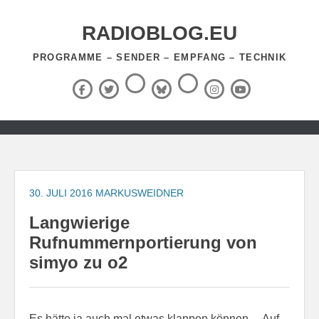
Zum
Inhalt
RADIOBLOG.EU
springen
PROGRAMME – SENDER – EMPFANG – TECHNIK
Threads
RSS-
Facebook
X
BlueSky
Instagram
YouTube
Feed
(Twitter)
Zum
Inhalt
springen
30. JULI 2016
MARKUSWEIDNER
Langwierige
Rufnummernportierung von
simyo zu o2
Es hätte ja auch mal etwas klappen können… Auf