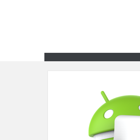
Zum
Inhalt
springen
Zum
Inhalt
springen