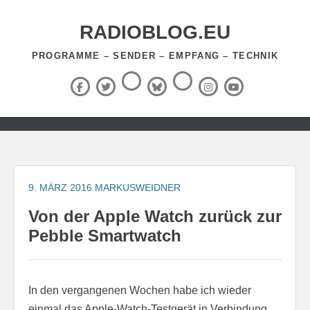
Zum
Inhalt
RADIOBLOG.EU
springen
PROGRAMME – SENDER – EMPFANG – TECHNIK
Threads
RSS-
Facebook
X
BlueSky
Instagram
YouTube
Feed
(Twitter)
Zum
Inhalt
springen
9. MÄRZ 2016
MARKUSWEIDNER
Von der Apple Watch zurück zur
Pebble Smartwatch
In den vergangenen Wochen habe ich wieder
einmal das Apple-Watch-Testgerät in Verbindung