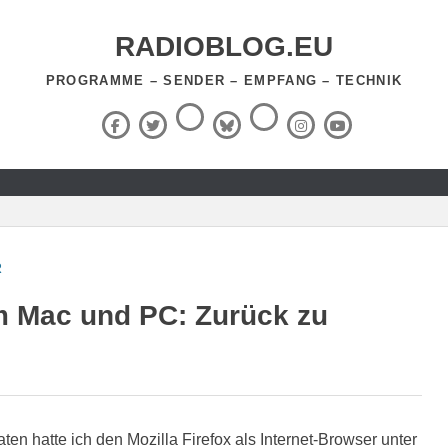
RADIOBLOG.EU
PROGRAMME – SENDER – EMPFANG – TECHNIK
Threads
RSS-
Facebook
X
BlueSky
Instagram
YouTube
Feed
(Twitter)
R
m Mac und PC: Zurück zu
n hatte ich den Mozilla Firefox als Internet-Browser unter