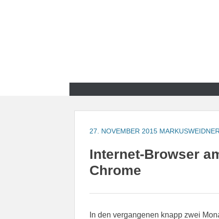
Zum
Inhalt
springen
Zum
Inhalt
springen
27. NOVEMBER 2015
MARKUSWEIDNE
Internet-Browser a
Chrome
In den vergangenen knapp zwei Monate