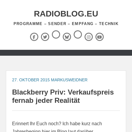
Zum
Inhalt
RADIOBLOG.EU
springen
PROGRAMME – SENDER – EMPFANG – TECHNIK
Threads
RSS-
Facebook
X
BlueSky
Instagram
YouTube
Feed
(Twitter)
Zum
Inhalt
springen
27. OKTOBER 2015
MARKUSWEIDNER
Blackberry Priv: Verkaufspreis
fernab jeder Realität
Erinnert Ihr Euch noch? Ich habe kurz nach
Jahresbeginn hier im Blog laut darüber